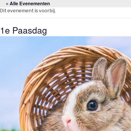
« Alle Evenementen
Naar
de
Dit evenement is voorbij.
inhoud
springen
1e Paasdag