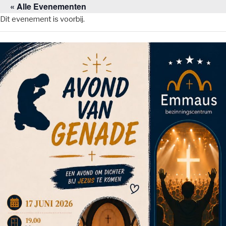
« Alle Evenementen
Naar
de
Dit evenement is voorbij.
inhoud
springen