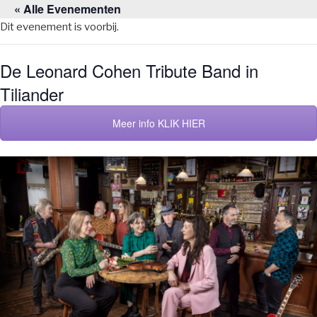
« Alle Evenementen
Naar
de
Dit evenement is voorbij.
inhoud
springen
De Leonard Cohen Tribute Band in
Tiliander
Meer info KLIK HIER