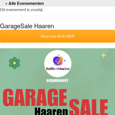
« Alle Evenementen
Naar
de
Dit evenement is voorbij.
inhoud
springen
GarageSale Haaren
Meer info KLIK HIER