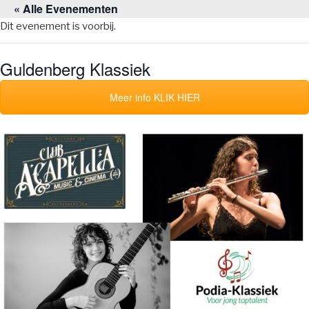
« Alle Evenementen
Naar
de
Dit evenement is voorbij.
inhoud
springen
Guldenberg Klassiek
Meer info KLIK HIER