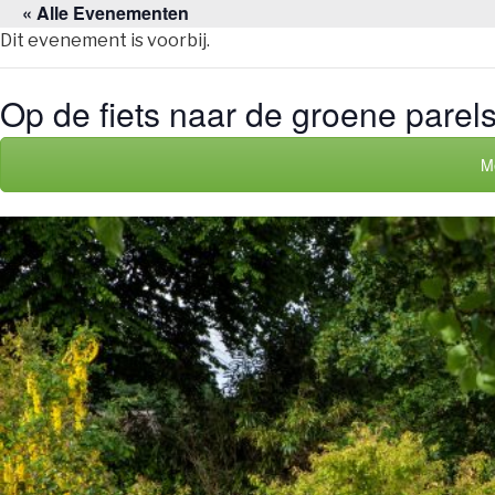
« Alle Evenementen
Naar
de
Dit evenement is voorbij.
inhoud
springen
Op de fiets naar de groene parel
M