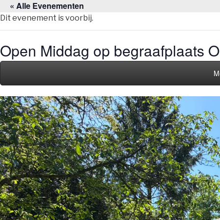
« Alle Evenementen
Naar
de
Dit evenement is voorbij.
inhoud
springen
Open Middag op begraafplaats 
M