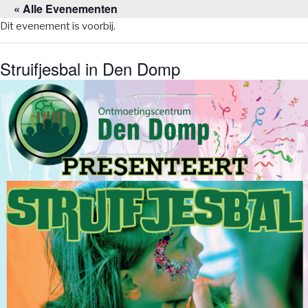
« Alle Evenementen
Naar
de
Dit evenement is voorbij.
inhoud
springen
Struifjesbal in Den Domp