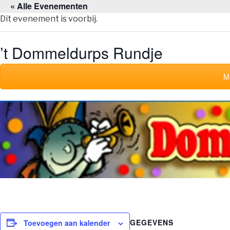
« Alle Evenementen
Naar
de
Dit evenement is voorbij.
inhoud
springen
’t Dommeldurps Rundje
M
GEGEVENS
Toevoegen aan kalender